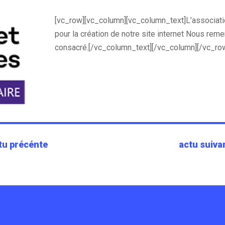
[vc_row][vc_column][vc_column_text]L’associat
pour la création de notre site internet Nous rem
consacré.[/vc_column_text][/vc_column][/vc_ro
tu précénte
actu suiva