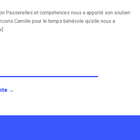
ion Passerelles et compétences nous a apporté son soutien
ercions Camille pour le temps bénévole qu’elle nous a
w]
nte
→