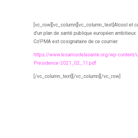
[vc_row][vc_column][vc_column_text]Alcool et ca
d’un plan de santé publique européen ambitieux.
Co’PMA est cosignataire de ce courrier.
https://www.lesamisdelasante.org/wp-content/
Presidence-2021_02_11.pdf
[/vc_column_text][/vc_column][/vc_row]