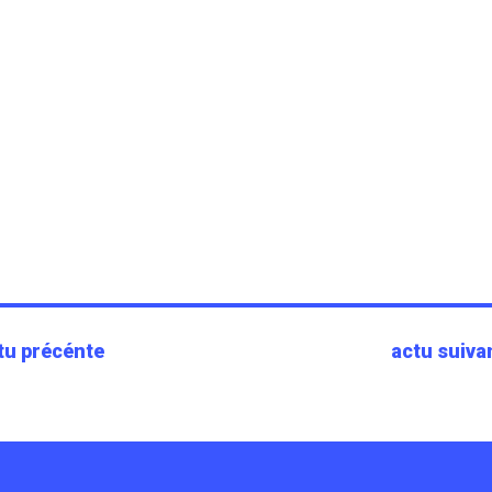
tu précénte
actu suiva