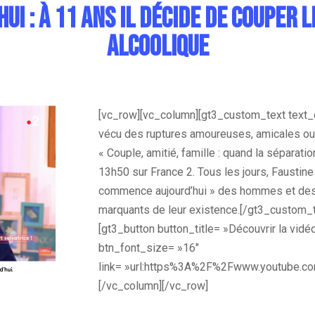
i : À 11 ans il décide de couper 
alcoolique
[vc_row][vc_column][gt3_custom_text text_
vécu des ruptures amoureuses, amicales ou 
« Couple, amitié, famille : quand la séparati
13h50 sur France 2. Tous les jours, Faustine 
commence aujourd’hui » des hommes et de
marquants de leur existence.
[/gt3_custom_t
[gt3_button button_title= »Découvrir la vid
btn_font_size= »16″
link= »url:https%3A%2F%2Fwww.youtube.c
[/vc_column][/vc_row]