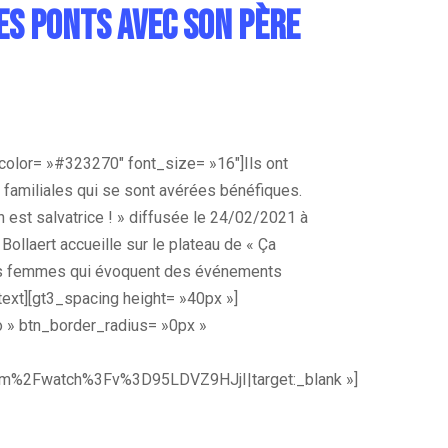
les ponts avec son père
color= »#323270″ font_size= »16″]
Ils ont
familiales qui se sont avérées bénéfiques.
on est salvatrice ! » diffusée le 24/02/2021 à
Bollaert accueille sur le plateau de « Ça
s femmes qui évoquent des événements
ext][gt3_spacing height= »40px »]
éo » btn_border_radius= »0px »
om%2Fwatch%3Fv%3D95LDVZ9HJjI|target:_blank »]