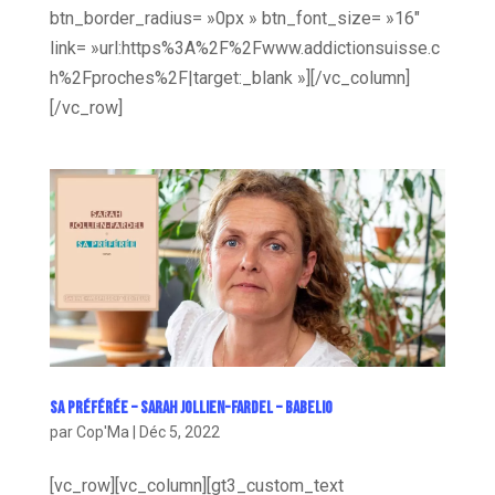
btn_border_radius= »0px » btn_font_size= »16″
link= »url:https%3A%2F%2Fwww.addictionsuisse.c
h%2Fproches%2F|target:_blank »][/vc_column]
[/vc_row]
Sa préférée – Sarah Jollien-Fardel – Babelio
par
Cop'Ma
|
Déc 5, 2022
[vc_row][vc_column][gt3_custom_text