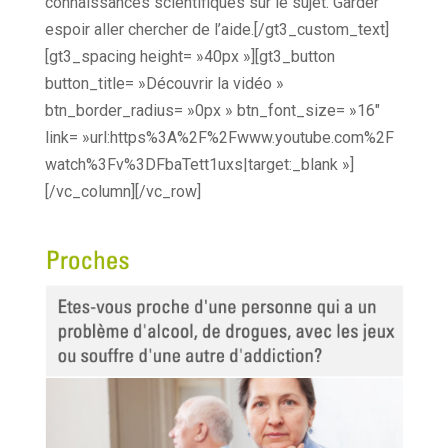
connaissances scientifiques sur le sujet. Garder
espoir aller chercher de l’aide.
[/gt3_custom_text]
[gt3_spacing height= »40px »][gt3_button
button_title= »Découvrir la vidéo »
btn_border_radius= »0px » btn_font_size= »16″
link= »url:https%3A%2F%2Fwww.youtube.com%2F
watch%3Fv%3DFbaTett1uxs|target:_blank »]
[/vc_column][/vc_row]